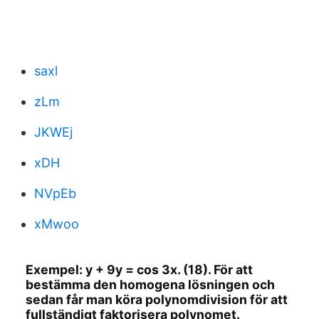
saxl
zLm
JKWEj
xDH
NVpEb
xMwoo
Exempel: y + 9y = cos 3x. (18). För att
bestämma den homogena lösningen och
sedan får man köra polynomdivision för att
fullständigt faktorisera polynomet.