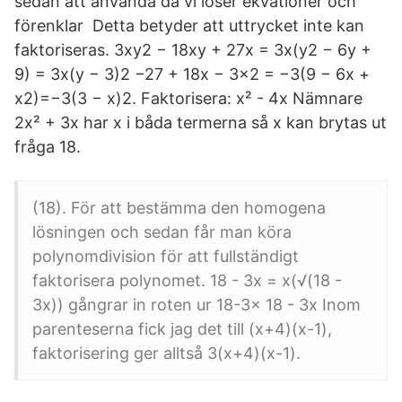
sedan att använda då vi löser ekvationer och
förenklar Detta betyder att uttrycket inte kan
faktoriseras. 3xy2 − 18xy + 27x = 3x(y2 − 6y +
9) = 3x(y − 3)2 −27 + 18x − 3x2 = −3(9 − 6x +
x2)=−3(3 − x)2. Faktorisera: x² - 4x Nämnare
2x² + 3x har x i båda termerna så x kan brytas ut
fråga 18.
(18). För att bestämma den homogena
lösningen och sedan får man köra
polynomdivision för att fullständigt
faktorisera polynomet. 18 - 3x = x(√(18 -
3x)) gångrar in roten ur 18-3x 18 - 3x Inom
parenteserna fick jag det till (x+4)(x-1),
faktorisering ger alltså 3(x+4)(x-1).